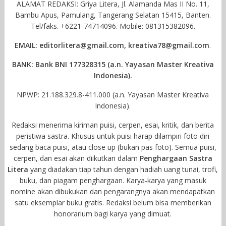
ALAMAT REDAKSI: Griya Litera, Jl. Alamanda Mas II No. 11,
Bambu Apus, Pamulang, Tangerang Selatan 15415, Banten.
Tel/faks. +6221-74714096. Mobile: 081315382096.
EMAIL: editorlitera@gmail.com, kreativa78@gmail.com
.
BANK: Bank BNI 177328315 (a.n. Yayasan Master Kreativa
Indonesia).
NPWP: 21.188.329.8-411.000 (a.n. Yayasan Master Kreativa
Indonesia).
Redaksi menerima kiriman puisi, cerpen, esai, kritik, dan berita
peristiwa sastra. Khusus untuk puisi harap dilampiri foto diri
sedang baca puisi, atau close up (bukan pas foto). Semua puisi,
cerpen, dan esai akan diikutkan dalam
Penghargaan Sastra
Litera
yang diadakan tiap tahun dengan hadiah uang tunai, trofi,
buku, dan piagam penghargaan. Karya-karya yang masuk
nomine akan dibukukan dan pengarangnya akan mendapatkan
satu eksemplar buku gratis. Redaksi belum bisa memberikan
honorarium bagi karya yang dimuat.