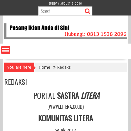
Skip
SUNDAY, AUGUST 9, 2026
to
content
You are here
Home
Redaksi
REDAKSI
PORTAL
SASTRA
LITERA
(WWW.LITERA.CO.ID)
KOMUNITAS LITERA
Sejak 2012