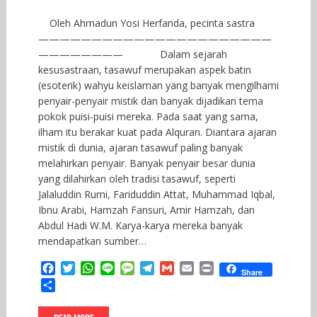
Oleh Ahmadun Yosi Herfanda, pecinta sastra
——————————————————————
———————— Dalam sejarah
kesusastraan, tasawuf merupakan aspek batin
(esoterik) wahyu keislaman yang banyak mengilhami
penyair-penyair mistik dan banyak dijadikan tema
pokok puisi-puisi mereka. Pada saat yang sama,
ilham itu berakar kuat pada Alquran. Diantara ajaran
mistik di dunia, ajaran tasawuf paling banyak
melahirkan penyair. Banyak penyair besar dunia
yang dilahirkan oleh tradisi tasawuf, seperti
Jalaluddin Rumi, Fariduddin Attat, Muhammad Iqbal,
Ibnu Arabi, Hamzah Fansuri, Amir Hamzah, dan
Abdul Hadi W.M. Karya-karya mereka banyak
mendapatkan sumber…
F
T
W
L
M
T
G
E
P
Share
a
w
h
i
e
e
m
m
r
S
c
i
a
n
s
l
a
a
i
h
e
t
t
e
s
e
i
i
n
a