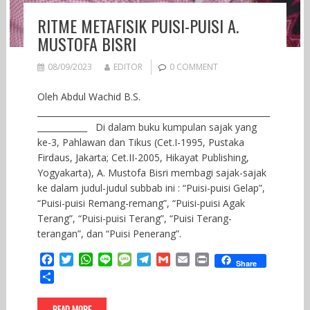
RITME METAFISIK PUISI-PUISI A.
MUSTOFA BISRI
08/09/2023
EDITOR
0 COMMENT
Oleh Abdul Wachid B.S.
________________________________________________________
____________ Di dalam buku kumpulan sajak yang
ke-3, Pahlawan dan Tikus (Cet.I-1995, Pustaka
Firdaus, Jakarta; Cet.II-2005, Hikayat Publishing,
Yogyakarta), A. Mustofa Bisri membagi sajak-sajak
ke dalam judul-judul subbab ini : “Puisi-puisi Gelap”,
“Puisi-puisi Remang-remang”, “Puisi-puisi Agak
Terang”, “Puisi-puisi Terang”, “Puisi Terang-
terangan”, dan “Puisi Penerang”.
F
T
W
L
M
T
G
E
P
Share
a
w
h
i
e
e
m
m
r
S
c
i
a
n
s
l
a
a
i
h
e
t
t
e
s
e
i
i
n
a
READ MORE