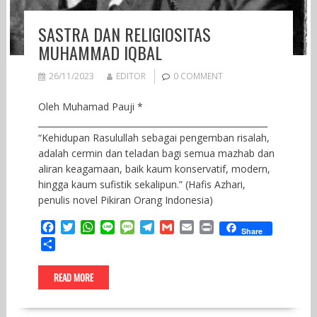
SASTRA DAN RELIGIOSITAS
MUHAMMAD IQBAL
26/11/2023
EDITOR
0 COMMENT
Oleh Muhamad Pauji *
______________________________________________________
“Kehidupan Rasulullah sebagai pengemban risalah,
adalah cermin dan teladan bagi semua mazhab dan
aliran keagamaan, baik kaum konservatif, modern,
hingga kaum sufistik sekalipun.” (Hafis Azhari,
penulis novel Pikiran Orang Indonesia)
F
T
W
L
M
T
G
E
P
Share
a
w
h
i
e
e
m
m
r
S
c
i
a
n
s
l
a
a
i
h
e
t
t
e
s
e
i
i
n
a
READ MORE
b
t
s
a
g
l
l
t
r
o
e
A
g
r
e
o
r
p
e
a