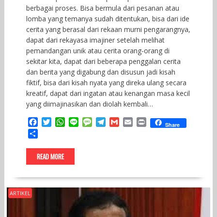
berbagai proses. Bisa bermula dari pesanan atau
lomba yang temanya sudah ditentukan, bisa dari ide
cerita yang berasal dari rekaan murni pengarangnya,
dapat dari rekayasa imajiner setelah melihat
pemandangan unik atau cerita orang-orang di
sekitar kita, dapat dari beberapa penggalan cerita
dan berita yang digabung dan disusun jadi kisah
fiktif, bisa dari kisah nyata yang direka ulang secara
kreatif, dapat dari ingatan atau kenangan masa kecil
yang diimajinasikan dan diolah kembali…
F
T
W
L
M
T
G
E
P
Share
a
w
h
i
e
e
m
m
r
S
c
i
a
n
s
l
a
a
i
h
e
t
t
e
s
e
i
i
n
a
READ MORE
b
t
s
a
g
l
l
t
r
o
e
A
g
r
e
o
r
p
e
a
k
p
m
ARTIKEL