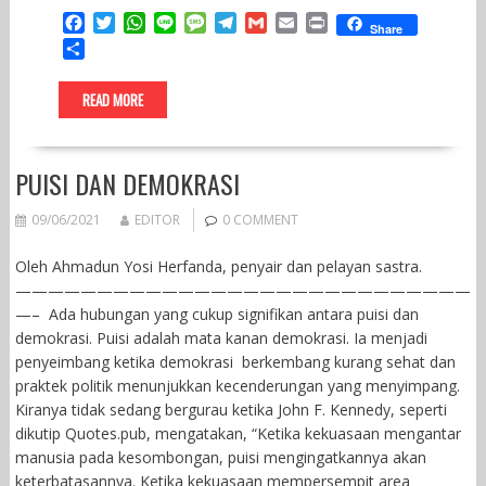
F
T
W
L
M
T
G
E
P
Share
a
w
h
i
e
e
m
m
r
S
c
i
a
n
s
l
a
a
i
h
e
t
t
e
s
e
i
i
n
a
READ MORE
b
t
s
a
g
l
l
t
r
o
e
A
g
r
e
o
r
p
e
a
k
p
m
PUISI DAN DEMOKRASI
09/06/2021
EDITOR
0 COMMENT
Oleh Ahmadun Yosi Herfanda, penyair dan pelayan sastra.
————————————————————————————
—– Ada hubungan yang cukup signifikan antara puisi dan
demokrasi. Puisi adalah mata kanan demokrasi. Ia menjadi
penyeimbang ketika demokrasi berkembang kurang sehat dan
praktek politik menunjukkan kecenderungan yang menyimpang.
Kiranya tidak sedang bergurau ketika John F. Kennedy, seperti
dikutip Quotes.pub, mengatakan, “Ketika kekuasaan mengantar
manusia pada kesombongan, puisi mengingatkannya akan
keterbatasannya. Ketika kekuasaan mempersempit area