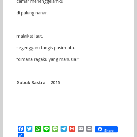
camar menenggelamku
di palung nanar.
malaikat laut,
segenggam tangis pasirmata.
“dimana ragaku yang manusia?”
Gubuk Sastra | 2015
F
T
W
L
M
T
G
E
P
Share
a
w
h
i
e
e
m
m
r
S