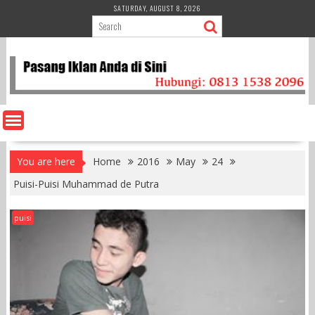
Skip
SATURDAY, AUGUST 8, 2026
to
content
You are here
Home
2016
May
24
Puisi-Puisi Muhammad de Putra
puisi