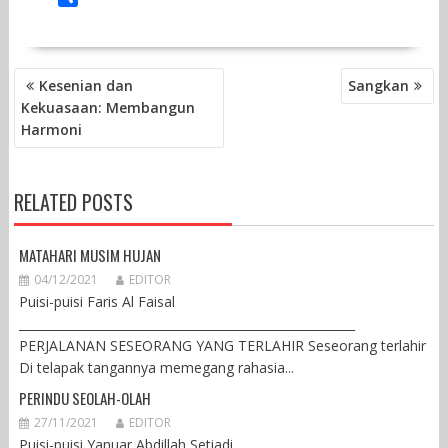
c
i
a
n
s
l
a
a
i
h
e
t
t
e
s
e
i
i
n
a
b
t
s
a
g
l
l
t
r
o
e
A
g
r
POST
e
Kesenian dan
Sangkan
o
r
p
e
a
NAVIGATION
Kekuasaan: Membangun
k
p
m
Harmoni
RELATED POSTS
MATAHARI MUSIM HUJAN
04/12/2021
EDITOR
Puisi-puisi Faris Al Faisal
________________________________________________________
PERJALANAN SESEORANG YANG TERLAHIR Seseorang terlahir
Di telapak tangannya memegang rahasia...
PERINDU SEOLAH-OLAH
27/11/2021
EDITOR
Puisi-puisi Yanuar Abdillah Setiadi