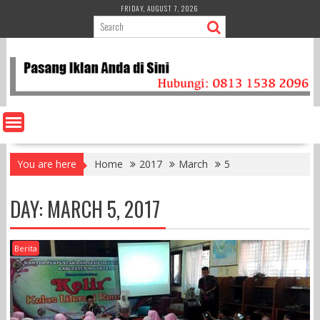
Skip
FRIDAY, AUGUST 7, 2026
to
content
You are here
Home
2017
March
5
DAY:
MARCH 5, 2017
Berita