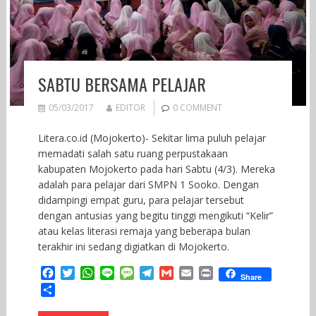
SABTU BERSAMA PELAJAR
05/03/2017
EDITOR
0 COMMENT
Litera.co.id (Mojokerto)- Sekitar lima puluh pelajar
memadati salah satu ruang perpustakaan
kabupaten Mojokerto pada hari Sabtu (4/3). Mereka
adalah para pelajar dari SMPN 1 Sooko. Dengan
didampingi empat guru, para pelajar tersebut
dengan antusias yang begitu tinggi mengikuti “Kelir”
atau kelas literasi remaja yang beberapa bulan
terakhir ini sedang digiatkan di Mojokerto.
F
T
W
L
M
T
G
E
P
Share
a
w
h
i
e
e
m
m
r
S
c
i
a
n
s
l
a
a
i
h
e
t
t
e
s
e
i
i
n