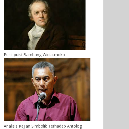
Puisi-puisi Bambang Widiatmoko
Analisis Kajian Simbolik Terhadap Antologi