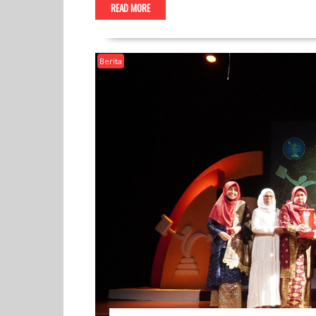
c
i
a
n
s
l
a
a
i
READ MORE
e
t
t
e
s
e
i
i
n
b
t
s
a
g
l
l
t
o
e
A
g
r
o
r
p
e
a
Berita
k
p
m