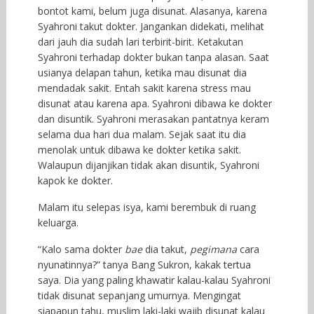
bontot kami, belum juga disunat. Alasanya, karena
Syahroni takut dokter. Jangankan didekati, melihat
dari jauh dia sudah lari terbirit-birit. Ketakutan
Syahroni terhadap dokter bukan tanpa alasan. Saat
usianya delapan tahun, ketika mau disunat dia
mendadak sakit. Entah sakit karena stress mau
disunat atau karena apa. Syahroni dibawa ke dokter
dan disuntik. Syahroni merasakan pantatnya keram
selama dua hari dua malam. Sejak saat itu dia
menolak untuk dibawa ke dokter ketika sakit.
Walaupun dijanjikan tidak akan disuntik, Syahroni
kapok ke dokter.
Malam itu selepas isya, kami berembuk di ruang
keluarga.
“Kalo sama dokter
bae
dia takut,
pegimana
cara
nyunatinnya?” tanya Bang Sukron, kakak tertua
saya. Dia yang paling khawatir kalau-kalau Syahroni
tidak disunat sepanjang umurnya. Mengingat
siapapun tahu, muslim laki-laki wajib disunat kalau