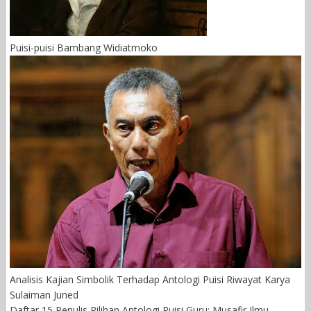
Puisi-puisi Bambang Widiatmoko
Analisis Kajian Simbolik Terhadap Antologi Puisi Riwayat Karya
Sulaiman Juned
Daftar 15 Penulis Pilihan Antologi Puisi Guru: Musafir Ilmu