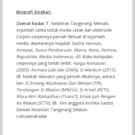
Biografi Singkat:
Zaenal Radar T.
Kelahiran Tangerang. Menulis
sejumlah cerita untuk media cetak dan elektronik.
Cerpen-cerpennya pernah dimuat di sejumlah
media, diantaranya majalah Sastra
Horison,
Kompas, Suara Pembaruan, Matra, Nova, Femina,
Republika, Media Indonesia, dll.
Buku kumpulan
cerpennya yang terlah terbit;
Harga Kematian
(2003), Airmata Laki-laki (2004),
Si Markum (2017),
dll. Naskah skenario yang pernah ditulisnya, antara
lain:
Si Entong AbuNawas Dari Betawi (TPI),
Tendangan Si Madun (MNCtv), Si Kriwil (RCTI),
Wara-Wiri Ramadhan (Trans7)
,
Emak Ijah Pengen
Ke Mekah (SCTV)
, dll. Kini anggota Komita Sastra
Dewan Kesenian Tangerang Selatan.
s.id/zaenalradar