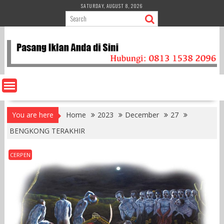
Skip
SATURDAY, AUGUST 8, 2026
to
content
You are here
Home
2023
December
27
BENGKONG TERAKHIR
CERPEN