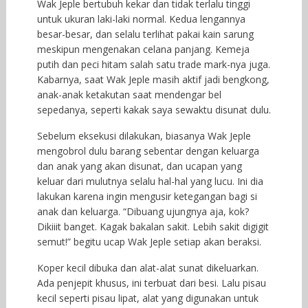
Wak Jeple bertubuh kekar dan tidak terlalu tinggi
untuk ukuran laki-laki normal. Kedua lengannya
besar-besar, dan selalu terlihat pakai kain sarung
meskipun mengenakan celana panjang. Kemeja
putih dan peci hitam salah satu trade mark-nya juga.
Kabarnya, saat Wak Jeple masih aktif jadi bengkong,
anak-anak ketakutan saat mendengar bel
sepedanya, seperti kakak saya sewaktu disunat dulu.
Sebelum eksekusi dilakukan, biasanya Wak Jeple
mengobrol dulu barang sebentar dengan keluarga
dan anak yang akan disunat, dan ucapan yang
keluar dari mulutnya selalu hal-hal yang lucu. Ini dia
lakukan karena ingin mengusir ketegangan bagi si
anak dan keluarga. “Dibuang ujungnya aja, kok?
Dikiiit banget. Kagak bakalan sakit. Lebih sakit digigit
semut!” begitu ucap Wak Jeple setiap akan beraksi.
Koper kecil dibuka dan alat-alat sunat dikeluarkan.
Ada penjepit khusus, ini terbuat dari besi. Lalu pisau
kecil seperti pisau lipat, alat yang digunakan untuk