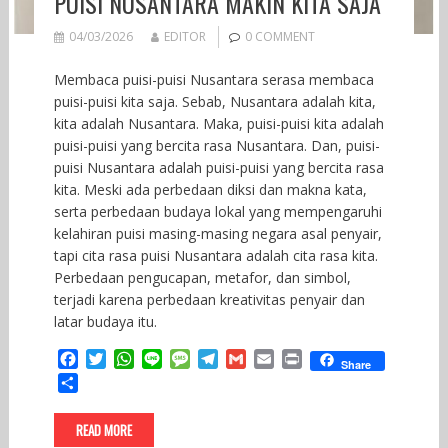
PUISI NUSANTARA MAKIN KITA SAJA
04/03/2026
EDITOR
0 COMMENT
Membaca puisi-puisi Nusantara serasa membaca
puisi-puisi kita saja. Sebab, Nusantara adalah kita,
kita adalah Nusantara. Maka, puisi-puisi kita adalah
puisi-puisi yang bercita rasa Nusantara. Dan, puisi-
puisi Nusantara adalah puisi-puisi yang bercita rasa
kita. Meski ada perbedaan diksi dan makna kata,
serta perbedaan budaya lokal yang mempengaruhi
kelahiran puisi masing-masing negara asal penyair,
tapi cita rasa puisi Nusantara adalah cita rasa kita.
Perbedaan pengucapan, metafor, dan simbol,
terjadi karena perbedaan kreativitas penyair dan
latar budaya itu.
F
T
W
L
M
T
G
E
P
Share
a
w
h
i
e
e
m
m
r
S
c
i
a
n
s
l
a
a
i
h
e
t
t
e
s
e
i
i
n
a
READ MORE
b
t
s
a
g
l
l
t
r