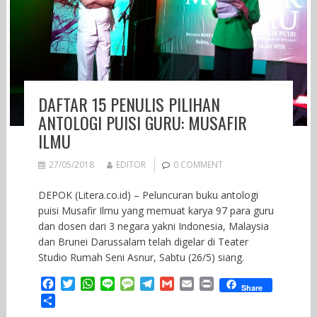
DAFTAR 15 PENULIS PILIHAN
ANTOLOGI PUISI GURU: MUSAFIR
ILMU
27/05/2018
EDITOR
0 COMMENT
DEPOK (Litera.co.id) – Peluncuran buku antologi
puisi Musafir Ilmu yang memuat karya 97 para guru
dan dosen dari 3 negara yakni Indonesia, Malaysia
dan Brunei Darussalam telah digelar di Teater
Studio Rumah Seni Asnur, Sabtu (26/5) siang.
F
T
W
L
M
T
G
E
P
Share
a
w
h
i
e
e
m
m
r
S
c
i
a
n
s
l
a
a
i
h