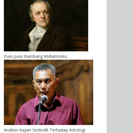
Puisi-puisi Bambang Widiatmoko
Analisis Kajian Simbolik Terhadap Antologi