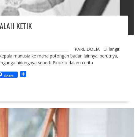
ALAH KETIK
_______________________________________ PAREIDOLIA Di langit
-kepala manusia ke mana potongan badan lainnya; perutnya,
nganga hidungnya seperti Pinokio dalam cerita
S
Share
h
a
r
e