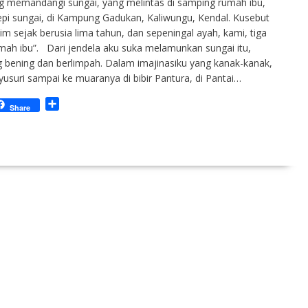
ng memandangi sungai, yang melintas di samping rumah ibu,
tepi sungai, di Kampung Gadukan, Kaliwungu, Kendal. Kusebut
im sejak berusia lima tahun, dan sepeningal ayah, kami, tiga
mah ibu”. Dari jendela aku suka melamunkan sungai itu,
g bening dan berlimpah. Dalam imajinasiku yang kanak-kanak,
yusuri sampai ke muaranya di bibir Pantura, di Pantai…
S
Share
h
a
r
e