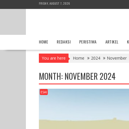
Skip
FRIDAY, AUGUST 7, 2026
to
content
HOME
REDAKSI
PERISTIWA
ARTIKEL
K
You are here
Home
2024
November
MONTH:
NOVEMBER 2024
ESAI