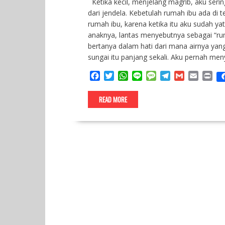
Ketika kecil, menjelang magrib, aku seri
dari jendela. Kebetulah rumah ibu ada di 
rumah ibu, karena ketika itu aku sudah yat
anaknya, lantas menyebutnya sebagai “ru
bertanya dalam hati dari mana airnya yan
sungai itu panjang sekali. Aku pernah men
F
T
W
L
M
T
G
E
P
a
w
h
i
e
e
m
m
r
c
i
a
n
s
l
a
a
i
READ MORE
e
t
t
e
s
e
i
i
n
b
t
s
a
g
l
l
t
o
e
A
g
r
o
r
p
e
a
k
p
m