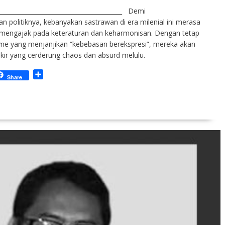
_________________________________________ Demi
politiknya, kebanyakan sastrawan di era milenial ini merasa
 mengajak pada keteraturan dan keharmonisan. Dengan tetap
sme yang menjanjikan “kebebasan berekspresi”, mereka akan
ikir yang cerderung chaos dan absurd melulu.
S
Share
h
a
r
e