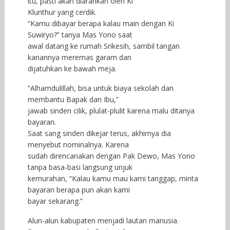
itu, pasti akan diarahkan oleh Ki
Klunthur yang cerdik.
“Kamu dibayar berapa kalau main dengan Ki
Suwiryo?” tanya Mas Yono saat
awal datang ke rumah Srikesih, sambil tangan
kanannya meremas garam dan
dijatuhkan ke bawah meja.
“Alhamdulillah, bisa untuk biaya sekolah dan
membantu Bapak dan Ibu,”
jawab sinden cilik, plulat-plulit karena malu ditanya
bayaran.
Saat sang sinden dikejar terus, akhirnya dia
menyebut nominalnya. Karena
sudah direncanakan dengan Pak Dewo, Mas Yono
tanpa basa-basi langsung unjuk
kemurahan, “Kalau kamu mau kami tanggap, minta
bayaran berapa pun akan kami
bayar sekarang.”
Alun-alun kabupaten menjadi lautan manusia.