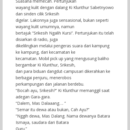
Suasana memecah. Pertunjukan
wayang kulit dengan dalang Ki Klunthur Sabetnyowo
dan sinden cilik Srikesih
digelar. Lakonnya juga sensasional, bukan seperti
wayang kulit umumnya, namun
bertajuk “Srikesih Ngalih Kursi”. Pertunjukan itu telah
disiarkan di radio, juga
dikelilingkan melalui pengeras suara dari kampung
ke kampung, dari kecamatan ke
kecamatan. Mobil pick up yang mengusung baliho
bergambar Ki Klunthur, Srikesih,
dan para biduan dangdut-campusari dikerahkan ke
berbagai penjuru, menerobos
perkampungan dan jalanan berdebu.
“Bocah ayu, Srikesih?” Ki Klunthur memanggil saat
adegan Gara-gara.
“Dalem, Mas Dalaaang…. ”
“Semar itu dewa atau bukan, Cah Ayu?”
“Nggih dewa, Mas Dalang. Nama dewanya Batara
Ismaya, saudara dari Batara
Guru.”