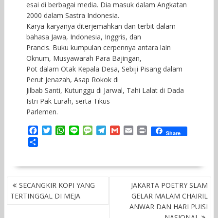
esai di berbagai media. Dia masuk dalam Angkatan
2000 dalam Sastra Indonesia.
Karya-karyanya diterjemahkan dan terbit dalam
bahasa Jawa, Indonesia, Inggris, dan
Prancis. Buku kumpulan cerpennya antara lain
Oknum, Musyawarah Para Bajingan,
Pot dalam Otak Kepala Desa, Sebiji Pisang dalam
Perut Jenazah, Asap Rokok di
Jilbab Santi, Kutunggu di Jarwal, Tahi Lalat di Dada
Istri Pak Lurah, serta Tikus
Parlemen.
F
T
W
L
M
T
G
E
P
Share
a
w
h
i
e
e
m
m
r
S
c
i
a
n
s
l
a
a
i
h
e
t
t
e
s
e
i
i
n
a
b
t
s
a
g
l
l
t
r
o
e
A
g
r
POST
e
SECANGKIR KOPI YANG
JAKARTA POETRY SLAM
o
r
p
e
a
NAVIGATION
TERTINGGAL DI MEJA
GELAR MALAM CHAIRIL
k
p
m
ANWAR DAN HARI PUISI
NASIONAL