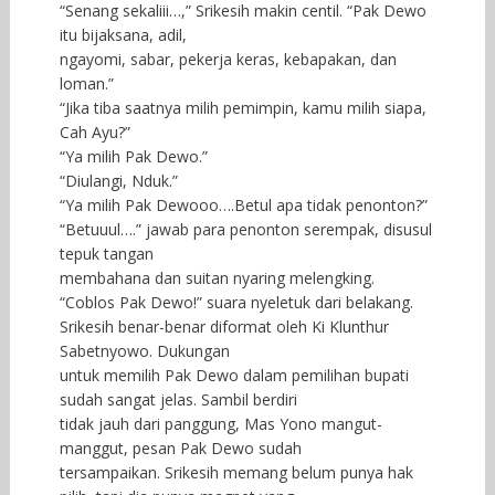
“Senang sekaliii…,” Srikesih makin centil. “Pak Dewo
itu bijaksana, adil,
ngayomi, sabar, pekerja keras, kebapakan, dan
loman.”
“Jika tiba saatnya milih pemimpin, kamu milih siapa,
Cah Ayu?”
“Ya milih Pak Dewo.”
“Diulangi, Nduk.”
“Ya milih Pak Dewooo….Betul apa tidak penonton?”
“Betuuul….” jawab para penonton serempak, disusul
tepuk tangan
membahana dan suitan nyaring melengking.
“Coblos Pak Dewo!” suara nyeletuk dari belakang.
Srikesih benar-benar diformat oleh Ki Klunthur
Sabetnyowo. Dukungan
untuk memilih Pak Dewo dalam pemilihan bupati
sudah sangat jelas. Sambil berdiri
tidak jauh dari panggung, Mas Yono mangut-
manggut, pesan Pak Dewo sudah
tersampaikan. Srikesih memang belum punya hak