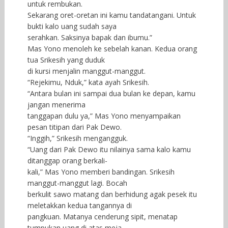
untuk rembukan.
Sekarang oret-oretan ini kamu tandatangani. Untuk
bukti kalo uang sudah saya
serahkan. Saksinya bapak dan ibumu.”
Mas Yono menoleh ke sebelah kanan. Kedua orang
tua Srikesih yang duduk
di kursi menjalin manggut-manggut.
“Rejekimu, Nduk,” kata ayah Srikesih.
“Antara bulan ini sampai dua bulan ke depan, kamu
jangan menerima
tanggapan dulu ya,” Mas Yono menyampaikan
pesan titipan dari Pak Dewo.
“Inggih,” Srikesih mengangguk.
“Uang dari Pak Dewo itu nilainya sama kalo kamu
ditanggap orang berkali-
kali,” Mas Yono memberi bandingan. Srikesih
manggut-manggut lagi. Bocah
berkulit sawo matang dan berhidung agak pesek itu
meletakkan kedua tangannya di
pangkuan. Matanya cenderung sipit, menatap
tumpukan uang di atas meja.