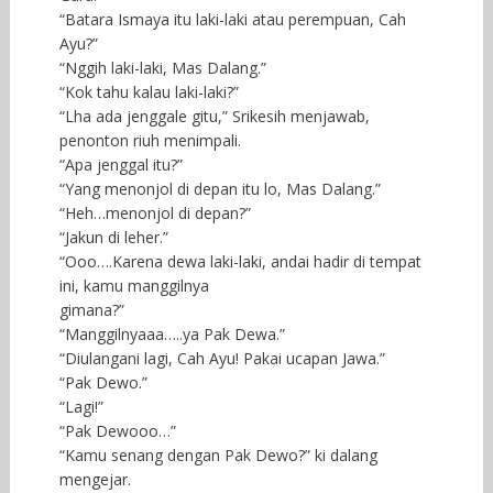
“Batara Ismaya itu laki-laki atau perempuan, Cah
Ayu?”
“Nggih laki-laki, Mas Dalang.”
“Kok tahu kalau laki-laki?”
“Lha ada jenggale gitu,” Srikesih menjawab,
penonton riuh menimpali.
“Apa jenggal itu?”
“Yang menonjol di depan itu lo, Mas Dalang.”
“Heh…menonjol di depan?”
“Jakun di leher.”
“Ooo….Karena dewa laki-laki, andai hadir di tempat
ini, kamu manggilnya
gimana?”
“Manggilnyaaa…..ya Pak Dewa.”
“Diulangani lagi, Cah Ayu! Pakai ucapan Jawa.”
“Pak Dewo.”
“Lagi!”
“Pak Dewooo…”
“Kamu senang dengan Pak Dewo?” ki dalang
mengejar.