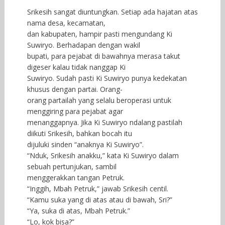
Srikesih sangat diuntungkan. Setiap ada hajatan atas
nama desa, kecamatan,
dan kabupaten, hampir pasti mengundang Ki
Suwiryo. Berhadapan dengan wakil
bupati, para pejabat di bawahnya merasa takut
digeser kalau tidak nanggap Ki
Suwiryo. Sudah pasti Ki Suwiryo punya kedekatan
khusus dengan partai. Orang-
orang partailah yang selalu beroperasi untuk
menggiring para pejabat agar
menanggapnya. Jika Ki Suwiryo ndalang pastilah
diikuti Srikesih, bahkan bocah itu
dijuluki sinden “anaknya Ki Suwiryo”.
“Nduk, Srikesih anakku,” kata Ki Suwiryo dalam
sebuah pertunjukan, sambil
menggerakkan tangan Petruk.
“Inggih, Mbah Petruk,” jawab Srikesih centil.
“Kamu suka yang di atas atau di bawah, Sri?”
“Ya, suka di atas, Mbah Petruk.”
“Lo, kok bisa?”