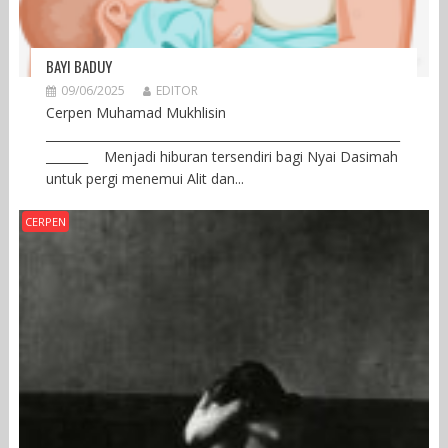
BAYI BADUY
09/06/2025
EDITOR
Cerpen Muhamad Mukhlisin
___________________________________________________________
_______ Menjadi hiburan tersendiri bagi Nyai Dasimah
untuk pergi menemui Alit dan...
CERPEN