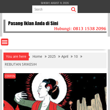
Skip
SUNDAY, AUGUST 9, 2026
to
content
You are here
Home
2025
April
10
REBUTAN SRIKESIH
CERPEN