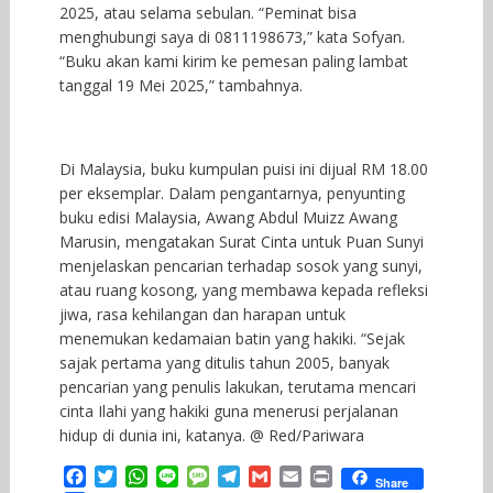
2025, atau selama sebulan. “Peminat bisa
menghubungi saya di 0811198673,” kata Sofyan.
“Buku akan kami kirim ke pemesan paling lambat
tanggal 19 Mei 2025,” tambahnya.
Di Malaysia, buku kumpulan puisi ini dijual RM 18.00
per eksemplar. Dalam pengantarnya, penyunting
buku edisi Malaysia, Awang Abdul Muizz Awang
Marusin, mengatakan Surat Cinta untuk Puan Sunyi
menjelaskan pencarian terhadap sosok yang sunyi,
atau ruang kosong, yang membawa kepada refleksi
jiwa, rasa kehilangan dan harapan untuk
menemukan kedamaian batin yang hakiki. “Sejak
sajak pertama yang ditulis tahun 2005, banyak
pencarian yang penulis lakukan, terutama mencari
cinta Ilahi yang hakiki guna menerusi perjalanan
hidup di dunia ini, katanya. @ Red/Pariwara
F
T
W
L
M
T
G
E
P
Share