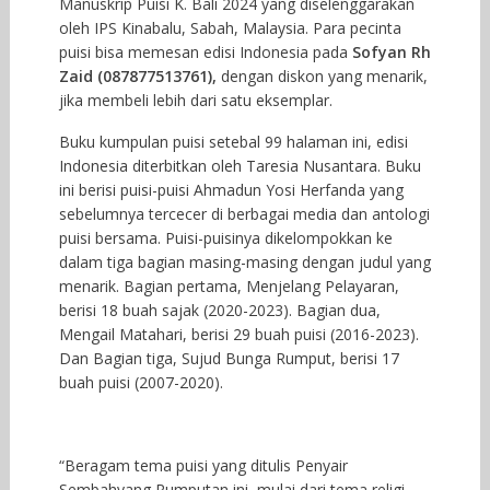
Manuskrip Puisi K. Bali 2024 yang diselenggarakan
oleh IPS Kinabalu, Sabah, Malaysia. Para pecinta
puisi bisa memesan edisi Indonesia pada
Sofyan Rh
Zaid
(087877513761),
dengan diskon yang menarik,
jika membeli lebih dari satu eksemplar.
Buku kumpulan puisi setebal 99 halaman ini, edisi
Indonesia diterbitkan oleh Taresia Nusantara. Buku
ini berisi puisi-puisi Ahmadun Yosi Herfanda yang
sebelumnya tercecer di berbagai media dan antologi
puisi bersama. Puisi-puisinya dikelompokkan ke
dalam tiga bagian masing-masing dengan judul yang
menarik. Bagian pertama, Menjelang Pelayaran,
berisi 18 buah sajak (2020-2023). Bagian dua,
Mengail Matahari, berisi 29 buah puisi (2016-2023).
Dan Bagian tiga, Sujud Bunga Rumput, berisi 17
buah puisi (2007-2020).
“Beragam tema puisi yang ditulis Penyair
Sembahyang Rumputan ini, mulai dari tema religi