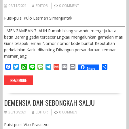
k
p
m
06/11/2021
EDITOR
0 COMMENT
Puisi-puisi Pulo Lasman Simanjuntak
______________________________________________________________________
MENGAMBANG JAUH Rumah bising sewindu mengeja kata
batin Barang gadai tercecer Engkau mengalunkan gamelan mati
Garis telapak jemari Nomor-nomor kode buntut Kebutuhan
perkelahian Kartu dibanting Dibangun persaudaraan kembar
memanjang
F
T
W
L
M
T
G
E
P
S
Share
a
w
h
i
e
e
m
m
r
h
c
i
a
n
s
l
a
a
i
a
READ MORE
e
t
t
e
s
e
i
i
n
r
b
t
s
a
g
l
l
t
e
o
e
A
g
r
DEMENSIA DAN SEBONGKAH SALJU
o
r
p
e
a
k
p
m
30/10/2021
EDITOR
0 COMMENT
Puisi-puisi Vito Prasetyo