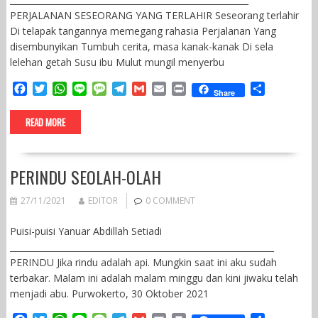
PERJALANAN SESEORANG YANG TERLAHIR Seseorang terlahir
Di telapak tangannya memegang rahasia Perjalanan Yang
disembunyikan Tumbuh cerita, masa kanak-kanak Di sela
lelehan getah Susu ibu Mulut mungil menyerbu
F
T
W
L
M
T
G
E
P
S
Share
a
w
h
i
e
e
m
m
r
h
c
i
a
n
s
l
a
a
i
a
READ MORE
e
t
t
e
s
e
i
i
n
r
b
t
s
a
g
l
l
t
e
o
e
A
g
r
PERINDU SEOLAH-OLAH
o
r
p
e
a
k
p
m
27/11/2021
EDITOR
0 COMMENT
Puisi-puisi Yanuar Abdillah Setiadi
______________________________________________________________
PERINDU Jika rindu adalah api. Mungkin saat ini aku sudah
terbakar. Malam ini adalah malam minggu dan kini jiwaku telah
menjadi abu. Purwokerto, 30 Oktober 2021