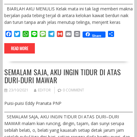
______________________________________________________________________
BIARLAH AKU MENULIS Kelak mata ini tak lagi memberi makna
berjalan pada tebing terjal di antara kelokan kawat berduri naik
dan turun tanpa arah jelas menutup telinga, menjerit keras
F
T
W
L
M
T
G
E
P
S
Share
a
w
h
i
e
e
m
m
r
h
c
i
a
n
s
l
a
a
i
a
READ MORE
e
t
t
e
s
e
i
i
n
r
b
t
s
a
g
l
l
t
e
o
e
A
g
r
SEMALAM SAJA, AKU INGIN TIDUR DI ATAS
o
r
p
e
a
k
p
m
DURI-DURI MAWAR
23/10/2021
EDITOR
0 COMMENT
Puisi-puisi Eddy Pranata PNP
______________________________________________________________________
SEMALAM SAJA, AKU INGIN TIDUR DI ATAS DURI–DURI
MAWAR malam kian runcing, dingin, tajam, dan sunyi serupa
sebilah belati, o, belati yang kauasah setiap detak jarum jam
setelah pukul tiga dini hari, setiap rongga dada begitu nyeri, dan