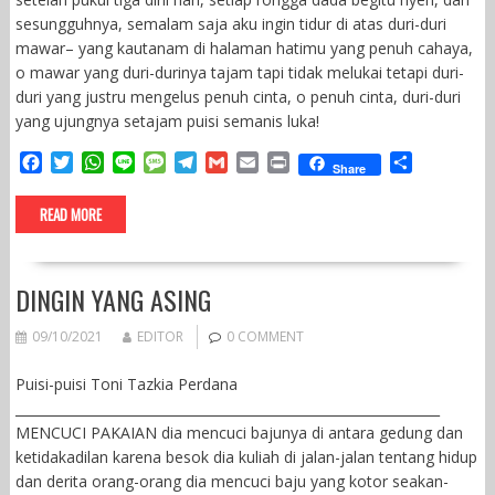
sesungguhnya, semalam saja aku ingin tidur di atas duri-duri
mawar– yang kautanam di halaman hatimu yang penuh cahaya,
o mawar yang duri-durinya tajam tapi tidak melukai tetapi duri-
duri yang justru mengelus penuh cinta, o penuh cinta, duri-duri
yang ujungnya setajam puisi semanis luka!
F
T
W
L
M
T
G
E
P
S
Share
a
w
h
i
e
e
m
m
r
h
c
i
a
n
s
l
a
a
i
a
READ MORE
e
t
t
e
s
e
i
i
n
r
b
t
s
a
g
l
l
t
e
o
e
A
g
r
DINGIN YANG ASING
o
r
p
e
a
k
p
m
09/10/2021
EDITOR
0 COMMENT
Puisi-puisi Toni Tazkia Perdana
________________________________________________________________
MENCUCI PAKAIAN dia mencuci bajunya di antara gedung dan
ketidakadilan karena besok dia kuliah di jalan-jalan tentang hidup
dan derita orang-orang dia mencuci baju yang kotor seakan-