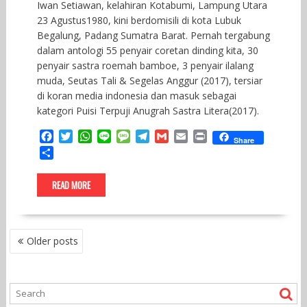
Iwan Setiawan, kelahiran Kotabumi, Lampung Utara
23 Agustus1980, kini berdomisili di kota Lubuk
Begalung, Padang Sumatra Barat. Pernah tergabung
dalam antologi 55 penyair coretan dinding kita, 30
penyair sastra roemah bamboe, 3 penyair ilalang
muda, Seutas Tali & Segelas Anggur (2017), tersiar
di koran media indonesia dan masuk sebagai
kategori Puisi Terpuji Anugrah Sastra Litera(2017).
F
T
W
L
M
T
G
E
P
Share
a
w
h
i
e
e
m
m
r
S
c
i
a
n
s
l
a
a
i
h
e
t
t
e
s
e
i
i
n
a
READ MORE
b
t
s
a
g
l
l
t
r
o
e
A
g
r
e
o
r
p
e
a
k
p
m
POSTS
Older posts
NAVIGATION