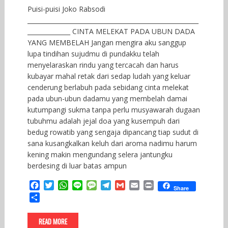
Puisi-puisi Joko Rabsodi
________________________________________________________
______________ CINTA MELEKAT PADA UBUN DADA
YANG MEMBELAH Jangan mengira aku sanggup
lupa tindihan sujudmu di pundakku telah
menyelaraskan rindu yang tercacah dan harus
kubayar mahal retak dari sedap ludah yang keluar
cenderung berlabuh pada sebidang cinta melekat
pada ubun-ubun dadamu yang membelah damai
kutumpangi sukma tanpa perlu musyawarah dugaan
tubuhmu adalah jejal doa yang kusempuh dari
bedug rowatib yang sengaja dipancang tiap sudut di
sana kusangkalkan keluh dari aroma nadimu harum
kening makin mengundang selera jantungku
berdesing di luar batas ampun
F
T
W
L
M
T
G
E
P
Share
a
w
h
i
e
e
m
m
r
S
c
i
a
n
s
l
a
a
i
h
e
t
t
e
s
e
i
i
n
a
READ MORE
b
t
s
a
g
l
l
t
r