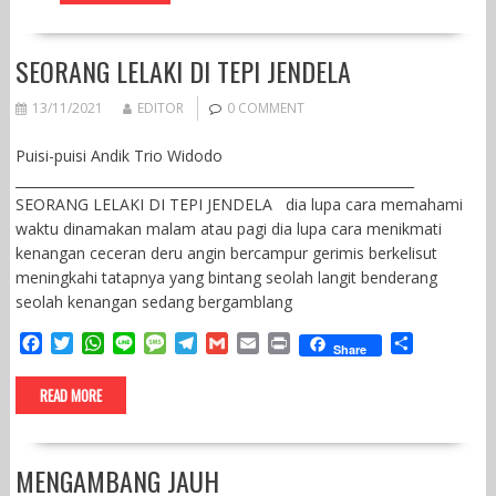
o
e
A
g
r
e
o
r
p
e
a
k
p
m
SEORANG LELAKI DI TEPI JENDELA
13/11/2021
EDITOR
0 COMMENT
Puisi-puisi Andik Trio Widodo
____________________________________________________________
SEORANG LELAKI DI TEPI JENDELA dia lupa cara memahami
waktu dinamakan malam atau pagi dia lupa cara menikmati
kenangan ceceran deru angin bercampur gerimis berkelisut
meningkahi tatapnya yang bintang seolah langit benderang
seolah kenangan sedang bergamblang
F
T
W
L
M
T
G
E
P
S
Share
a
w
h
i
e
e
m
m
r
h
c
i
a
n
s
l
a
a
i
a
READ MORE
e
t
t
e
s
e
i
i
n
r
b
t
s
a
g
l
l
t
e
o
e
A
g
r
MENGAMBANG JAUH
o
r
p
e
a