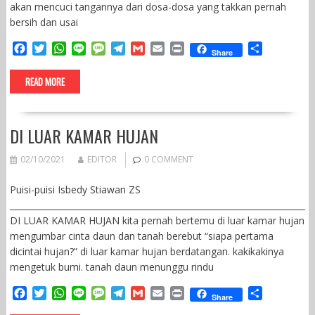
akan mencuci tangannya dari dosa-dosa yang takkan pernah
bersih dan usai
F
T
W
L
M
T
G
E
P
S
Share
a
w
h
i
e
e
m
m
r
h
c
i
a
n
s
l
a
a
i
a
READ MORE
e
t
t
e
s
e
i
i
n
r
b
t
s
a
g
l
l
t
e
o
e
A
g
r
DI LUAR KAMAR HUJAN
o
r
p
e
a
k
p
m
02/10/2021
EDITOR
0 COMMENT
Puisi-puisi Isbedy Stiawan ZS
______________________________________________________________________
DI LUAR KAMAR HUJAN kita pernah bertemu di luar kamar hujan
mengumbar cinta daun dan tanah berebut “siapa pertama
dicintai hujan?” di luar kamar hujan berdatangan. kakikakinya
mengetuk bumi. tanah daun menunggu rindu
F
T
W
L
M
T
G
E
P
S
Share
a
w
h
i
e
e
m
m
r
h