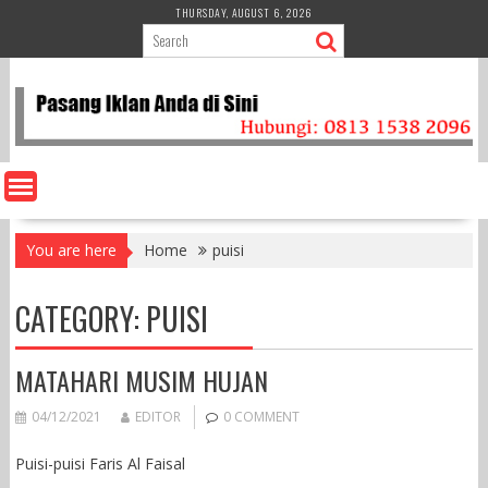
Skip
THURSDAY, AUGUST 6, 2026
to
content
You are here
Home
puisi
CATEGORY:
PUISI
MATAHARI MUSIM HUJAN
04/12/2021
EDITOR
0 COMMENT
Puisi-puisi Faris Al Faisal
________________________________________________________