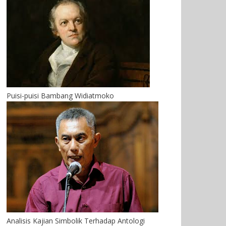
Puisi-puisi Bambang Widiatmoko
Analisis Kajian Simbolik Terhadap Antologi