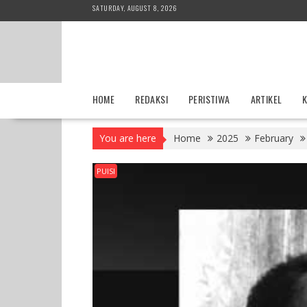
Skip
SATURDAY, AUGUST 8, 2026
to
content
HOME
REDAKSI
PERISTIWA
ARTIKEL
K
You are here
Home
2025
February
PUISI