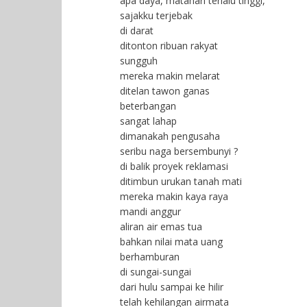
apa daya, matahari terlalu tinggi,
sajakku terjebak
di darat
ditonton ribuan rakyat
sungguh
mereka makin melarat
ditelan tawon ganas
beterbangan
sangat lahap
dimanakah pengusaha
seribu naga bersembunyi ?
di balik proyek reklamasi
ditimbun urukan tanah mati
mereka makin kaya raya
mandi anggur
aliran air emas tua
bahkan nilai mata uang
berhamburan
di sungai-sungai
dari hulu sampai ke hilir
telah kehilangan airmata