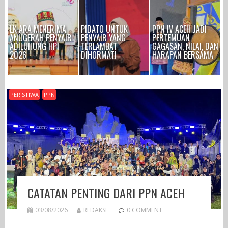
LK ARA MENERIMA
PIDATO UNTUK
PPN IV ACEH JADI
ANUGERAH PENYAIR
PENYAIR YANG
PERTEMUAN
ADILUHUNG HPI
TERLAMBAT
GAGASAN, NILAI, DAN
2026
DIHORMATI
HARAPAN BERSAMA
PERISTIWA
PPN
CATATAN PENTING DARI PPN ACEH
03/08/2026
REDAKSI
0 COMMENT