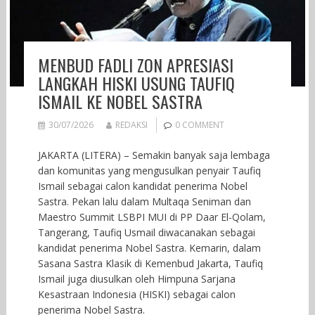
MENBUD FADLI ZON APRESIASI
LANGKAH HISKI USUNG TAUFIQ
ISMAIL KE NOBEL SASTRA
30/07/2026
REDAKSI
0 COMMENT
JAKARTA (LITERA) – Semakin banyak saja lembaga
dan komunitas yang mengusulkan penyair Taufiq
Ismail sebagai calon kandidat penerima Nobel
Sastra. Pekan lalu dalam Multaqa Seniman dan
Maestro Summit LSBPI MUI di PP Daar El-Qolam,
Tangerang, Taufiq Usmail diwacanakan sebagai
kandidat penerima Nobel Sastra. Kemarin, dalam
Sasana Sastra Klasik di Kemenbud Jakarta, Taufiq
Ismail juga diusulkan oleh Himpuna Sarjana
Kesastraan Indonesia (HISKI) sebagai calon
penerima Nobel Sastra.