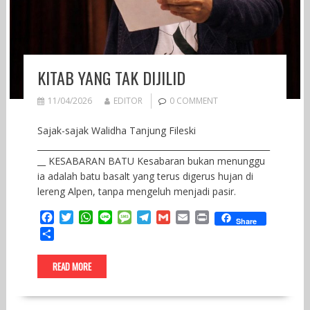
KITAB YANG TAK DIJILID
11/04/2026
EDITOR
0 COMMENT
Sajak-sajak Walidha Tanjung Fileski
________________________________________________________
__ KESABARAN BATU Kesabaran bukan menunggu
ia adalah batu basalt yang terus digerus hujan di
lereng Alpen, tanpa mengeluh menjadi pasir.
F
T
W
L
M
T
G
E
P
Share
a
w
h
i
e
e
m
m
r
S
c
i
a
n
s
l
a
a
i
h
e
t
t
e
s
e
i
i
n
a
READ MORE
b
t
s
a
g
l
l
t
r
o
e
A
g
r
e
o
r
p
e
a