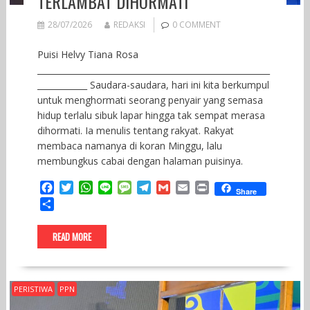
TERLAMBAT DIHORMATI
28/07/2026
REDAKSI
0 COMMENT
Puisi Helvy Tiana Rosa
________________________________________________________
____________ Saudara-saudara, hari ini kita berkumpul
untuk menghormati seorang penyair yang semasa
hidup terlalu sibuk lapar hingga tak sempat merasa
dihormati. Ia menulis tentang rakyat. Rakyat
membaca namanya di koran Minggu, lalu
membungkus cabai dengan halaman puisinya.
F
T
W
L
M
T
G
E
P
Share
a
w
h
i
e
e
m
m
r
S
c
i
a
n
s
l
a
a
i
h
e
t
t
e
s
e
i
i
n
a
READ MORE
b
t
s
a
g
l
l
t
r
o
e
A
g
r
e
o
r
p
e
a
k
p
m
PERISTIWA
PPN