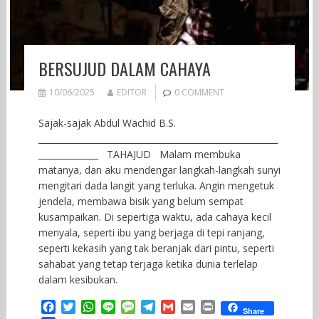
BERSUJUD DALAM CAHAYA
10/06/2025
EDITOR
0 COMMENT
Sajak-sajak Abdul Wachid B.S.
________________________________________________________
______________ TAHAJUD Malam membuka
matanya, dan aku mendengar langkah-langkah sunyi
mengitari dada langit yang terluka. Angin mengetuk
jendela, membawa bisik yang belum sempat
kusampaikan. Di sepertiga waktu, ada cahaya kecil
menyala, seperti ibu yang berjaga di tepi ranjang,
seperti kekasih yang tak beranjak dari pintu, seperti
sahabat yang tetap terjaga ketika dunia terlelap
dalam kesibukan.
F
T
W
L
M
T
G
E
P
Share