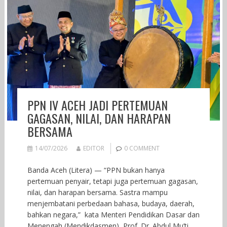
PPN IV ACEH JADI PERTEMUAN
GAGASAN, NILAI, DAN HARAPAN
BERSAMA
14/07/2026
EDITOR
0 COMMENT
Banda Aceh (Litera) — “PPN bukan hanya
pertemuan penyair, tetapi juga pertemuan gagasan,
nilai, dan harapan bersama. Sastra mampu
menjembatani perbedaan bahasa, budaya, daerah,
bahkan negara,” kata Menteri Pendidikan Dasar dan
Menengah (Mendikdasmen), Prof. Dr. Abdul Mu’ti,