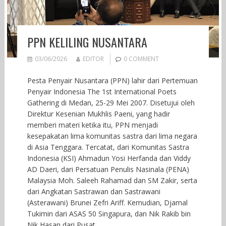
PPN KELILING NUSANTARA
03/06/2026
EDITOR
0 COMMENT
Pesta Penyair Nusantara (PPN) lahir dari Pertemuan
Penyair Indonesia The 1st International Poets
Gathering di Medan, 25-29 Mei 2007. Disetujui oleh
Direktur Kesenian Mukhlis Paeni, yang hadir
memberi materi ketika itu, PPN menjadi
kesepakatan lima komunitas sastra dari lima negara
di Asia Tenggara. Tercatat, dari Komunitas Sastra
Indonesia (KSI) Ahmadun Yosi Herfanda dan Viddy
AD Daeri, dari Persatuan Penulis Nasinala (PENA)
Malaysia Moh. Saleeh Rahamad dan SM Zakir, serta
dari Angkatan Sastrawan dan Sastrawani
(Asterawani) Brunei Zefri Ariff. Kemudian, Djamal
Tukimin dari ASAS 50 Singapura, dan Nik Rakib bin
Nik Hasan dari Pusat…