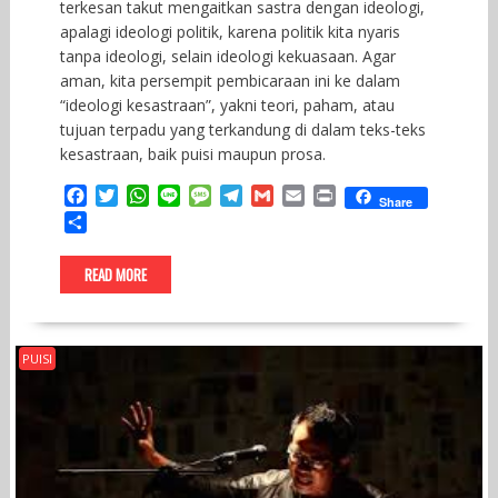
terkesan takut mengaitkan sastra dengan ideologi,
apalagi ideologi politik, karena politik kita nyaris
tanpa ideologi, selain ideologi kekuasaan. Agar
aman, kita persempit pembicaraan ini ke dalam
“ideologi kesastraan”, yakni teori, paham, atau
tujuan terpadu yang terkandung di dalam teks-teks
kesastraan, baik puisi maupun prosa.
F
T
W
L
M
T
G
E
P
Share
a
w
h
i
e
e
m
m
r
S
c
i
a
n
s
l
a
a
i
h
e
t
t
e
s
e
i
i
n
a
READ MORE
b
t
s
a
g
l
l
t
r
o
e
A
g
r
e
o
r
p
e
a
k
p
m
PUISI