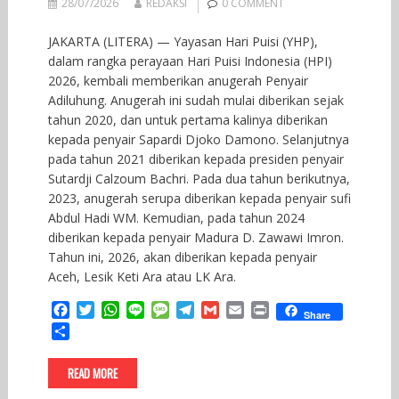
28/07/2026
REDAKSI
0 COMMENT
JAKARTA (LITERA) — Yayasan Hari Puisi (YHP),
dalam rangka perayaan Hari Puisi Indonesia (HPI)
2026, kembali memberikan anugerah Penyair
Adiluhung. Anugerah ini sudah mulai diberikan sejak
tahun 2020, dan untuk pertama kalinya diberikan
kepada penyair Sapardi Djoko Damono. Selanjutnya
pada tahun 2021 diberikan kepada presiden penyair
Sutardji Calzoum Bachri. Pada dua tahun berikutnya,
2023, anugerah serupa diberikan kepada penyair sufi
Abdul Hadi WM. Kemudian, pada tahun 2024
diberikan kepada penyair Madura D. Zawawi Imron.
Tahun ini, 2026, akan diberikan kepada penyair
Aceh, Lesik Keti Ara atau LK Ara.
F
T
W
L
M
T
G
E
P
Share
a
w
h
i
e
e
m
m
r
S
c
i
a
n
s
l
a
a
i
h
e
t
t
e
s
e
i
i
n
a
READ MORE
b
t
s
a
g
l
l
t
r