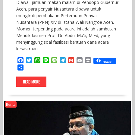
Diawali jamuan makan malam di Pendopo Gubernur
Aceh, para penyair Nusantara dibawa untuk
mengikuti pembukaan Pertemuan Penyair
Nusantara (PPN) XIV di Istana Wali Nangroe Aceh.
Momen terpenting pada acara ini adalah sambutan
Mendikdasmen Prof. Dr. Abdul Mu’ti, M.Ed, yang
menyinggung soal fasilitasi bantuan dana acara
kesastraan.
F
T
W
L
M
T
G
E
P
Share
a
w
h
i
e
e
m
m
r
S
c
i
a
n
s
l
a
a
i
h
e
t
t
e
s
e
i
i
n
a
READ MORE
b
t
s
a
g
l
l
t
r
o
e
A
g
r
e
o
r
p
e
a
k
p
m
Berita