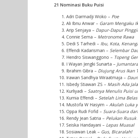
21 Nominasi Buku Puisi
Adri Darmadji Woko –
Poe
Ali Ibnu Anwar –
Garam Mengaku Ik
Arip Senjaya –
Dapur-Dapur Pinggi
Connie Sema –
Metronome Rawa
Dedi S Tarhedi –
Ibu, Kota, Kenang
Effendi Kadarisman –
Selembar Da
Hendro Siswanggono –
Topeng Ge
I Wayan Jengki Sunarta –
Jumantar
Ibrahim Gibra –
Diujung Arus Ikan T
Irawan Sandhya Wiraatmaja –
Daun
Isbedy Stiawan ZS –
Masih Ada Ja
Kurliyadi –
Saatnya Menulis Puisi 
Kurnia Effendi –
Setelah Lima Belas
Mustofa W Hasyim –
Akulah Luka 
Oppa Rudi Fofid –
Suara-Suara dari
Rendy Jean Satria –
Pelukan Rusuk 
Seiska Handayani –
Lepas Muasal
Sosiawan Leak –
Gus, Bicaralah!