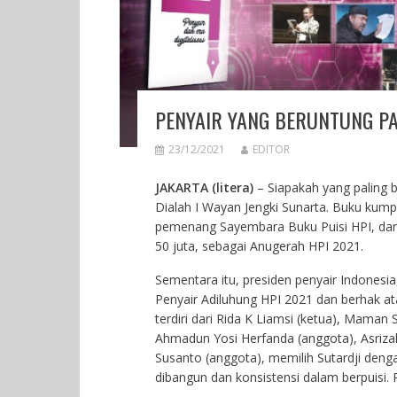
PENYAIR YANG BERUNTUNG PA
23/12/2021
EDITOR
JAKARTA (litera)
– Siapakah yang paling 
Dialah I Wayan Jengki Sunarta. Buku kump
pemenang Sayembara Buku Puisi HPI, dan
50 juta, sebagai Anugerah HPI 2021.
Sementara itu, presiden penyair Indonesia
Penyair Adiluhung HPI 2021 dan berhak at
terdiri dari Rida K Liamsi (ketua), Maman
Ahmadun Yosi Herfanda (anggota), Asrizal
Susanto (anggota), memilih Sutardji den
dibangun dan konsistensi dalam berpuisi