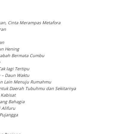
an, Cinta Merampas Metafora
ran
an
un Hening
rabah Bermata Cumbu
a
ak lagi Tertipu
 – Daun Waktu
lan Lain Menuju Rumahmu
untuk Daerah Tubuhmu dan Sekitarnya
 Kabisat
yang Bahagia
 Alifuru
Pujangga