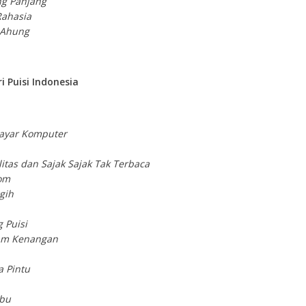
ng Panjang
ahasia
 Ahung
i Puisi Indonesia
Layar Komputer
itas dan Sajak Sajak Tak Terbaca
om
gih
 Puisi
am Kenangan
a Pintu
Ibu