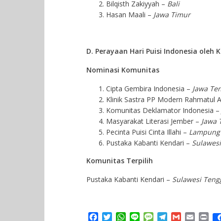
Bilqisth Zakiyyah –
Bali
Hasan Maali –
Jawa Timur
D. Perayaan Hari Puisi Indonesia oleh
Nominasi Komunitas
Cipta Gembira Indonesia –
Jawa Te
Klinik Sastra PP Modern Rahmatul A
Komunitas Deklamator Indonesia 
Masyarakat Literasi Jember –
Jawa 
Pecinta Puisi Cinta Illahi –
Lampung
Pustaka Kabanti Kendari –
Sulawesi
Komunitas Terpilih
Pustaka Kabanti Kendari –
Sulawesi Teng
F
T
W
L
M
T
G
E
P