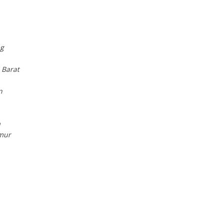
g
 Barat
n
a
mur