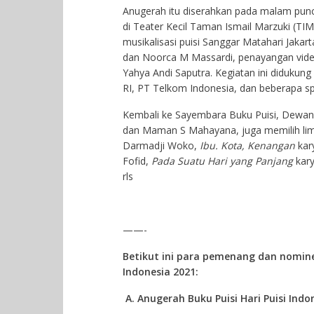
Anugerah itu diserahkan pada malam punc
di Teater Kecil Taman Ismail Marzuki (T
musikalisasi puisi Sanggar Matahari Jakar
dan Noorca M Massardi, penayangan video
Yahya Andi Saputra. Kegiatan ini diduku
RI, PT Telkom Indonesia, dan beberapa s
Kembali ke Sayembara Buku Puisi, Dewan Ju
dan Maman S Mahayana, juga memilih lima
Darmadji Woko,
Ibu. Kota, Kenangan
kar
Fofid,
Pada Suatu Hari yang Panjang
kar
rls
——-
Betikut ini para pemenang dan nomine
Indonesia 2021:
A.
Anugerah Buku Puisi Hari Puisi Indo