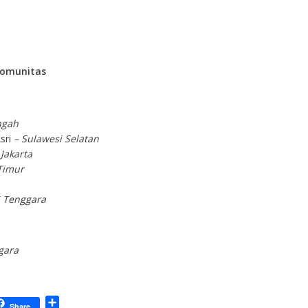
 Komunitas
ngah
sri
– Sulawesi Selatan
–
Jakarta
Timur
 Tenggara
gara
S
Share