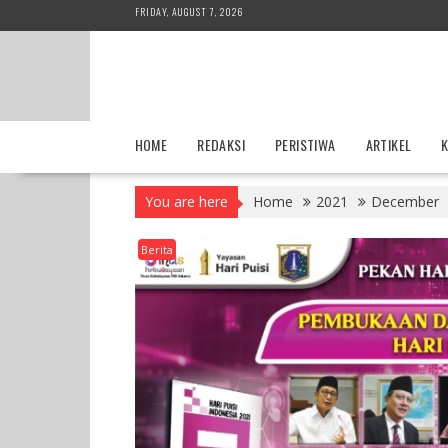
Skip
FRIDAY, AUGUST 7, 2026
to
content
HOME
REDAKSI
PERISTIWA
ARTIKEL
K
You are here
Home
2021
December
Berita