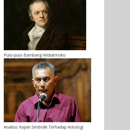
Puisi-puisi Bambang Widiatmoko
Analisis Kajian Simbolik Terhadap Antologi