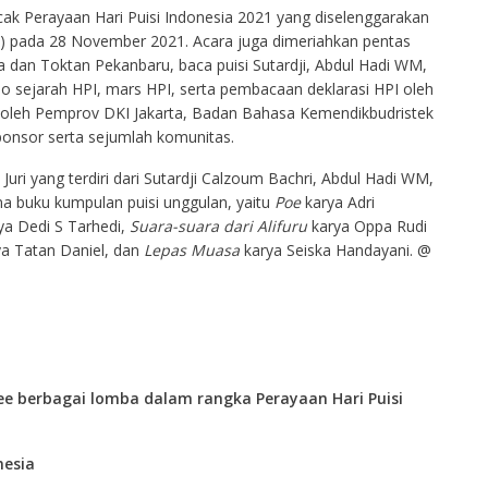
ak Perayaan Hari Puisi Indonesia 2021 yang diselenggarakan
IM) pada 28 November 2021. Acara juga dimeriahkan pentas
ta dan Toktan Pekanbaru, baca puisi Sutardji, Abdul Hadi WM,
 sejarah HPI, mars HPI, serta pembacaan deklarasi HPI oleh
ng oleh Pemprov DKI Jakarta, Badan Bahasa Kemendikbudristek
ponsor serta sejumlah komunitas.
ri yang terdiri dari Sutardji Calzoum Bachri, Abdul Hadi WM,
 buku kumpulan puisi unggulan, yaitu
Poe
karya Adri
ya Dedi S Tarhedi,
Suara-suara dari Alifuru
karya Oppa Rudi
ya Tatan Daniel, dan
Lepas Muasa
karya Seiska Handayani. @
e berbagai lomba dalam rangka Perayaan Hari Puisi
nesia