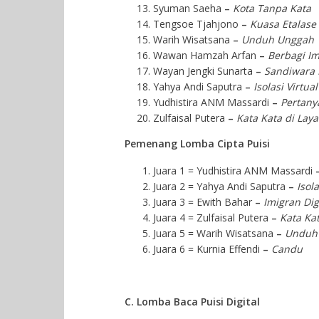
Syuman Saeha
–
Kota Tanpa Kata
Tengsoe Tjahjono
–
Kuasa Etalase
Warih Wisatsana
–
Unduh Unggah
Wawan Hamzah Arfan
–
Berbagi Im
Wayan Jengki Sunarta
–
Sandiwara 
Yahya Andi Saputra
–
Isolasi Virtual
Yudhistira ANM Massardi
–
Pertan
Zulfaisal Putera
–
Kata Kata di Lay
Pemenang Lomba Cipta Puisi
Juara 1 = Yudhistira ANM Massardi
Juara 2 = Yahya Andi Saputra
–
Isola
Juara 3 = Ewith Bahar
–
Imigran Dig
Juara 4 = Zulfaisal Putera
–
Kata Kat
Juara 5 = Warih Wisatsana
–
Unduh
Juara 6 = Kurnia Effendi
–
Candu
C. Lomba Baca Puisi Digital