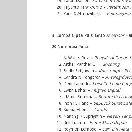
Tatan Daniel –
Pada Suatu Hari ya
Triyanto Triwikromo –
Pertemuan R
Yana S Atmawiharja –
Galunggung
B. Lomba Cipta Puisi Grup
Facebook
Har
20 Nominasi Puisi
A. Warits Rovi
–
Penyair di Depan 
Arther Panther Olii
–
Ghosting
Budhi Setyawan
–
Kuasa Hiper Real
Candra N Pangeran
–
Antologidotc
Dedi Tarhedi
–
Puisi Itu Lebih Cang
Ewith Bahar
–
Imigran Digital
I Made Suantha
–
Bertani di Ladang
Jhon FS Pane
–
Sepucuk Surat Dal
Kurnia Effendi
–
Candu
Nanang R Supriyatin
–
Negeri Tanp
Rini Intama
–
Etape Masa Depan
Roymon Lemosol
–
Dari Biji Mata 