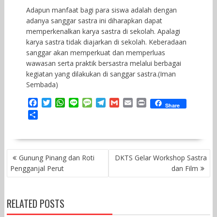
Adapun manfaat bagi para siswa adalah dengan
adanya sanggar sastra ini diharapkan dapat
memperkenalkan karya sastra di sekolah. Apalagi
karya sastra tidak diajarkan di sekolah. Keberadaan
sanggar akan memperkuat dan memperluas
wawasan serta praktik bersastra melalui berbagai
kegiatan yang dilakukan di sanggar sastra.(Iman
Sembada)
F
T
W
L
M
T
G
E
P
Share
a
w
h
i
e
e
m
m
r
S
c
i
a
n
s
l
a
a
i
h
e
t
t
e
s
e
i
i
n
a
b
t
s
a
g
l
l
t
r
o
e
A
g
r
POST
e
Gunung Pinang dan Roti
DKTS Gelar Workshop Sastra
o
r
p
e
a
NAVIGATION
Pengganjal Perut
dan Film
k
p
m
RELATED POSTS