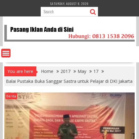
Skip
SATURDAY, AUGUST 8, 2026
to
content
You are here
Home
2017
May
17
Balai Pustaka Buka Sanggar Sastra untuk Pelajar di DKI Jakarta
Berita