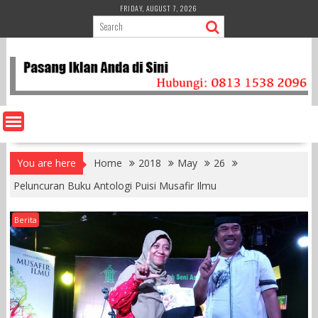
Skip
FRIDAY, AUGUST 7, 2026
to
content
You are here
Home
2018
May
26
Peluncuran Buku Antologi Puisi Musafir Ilmu
Berita