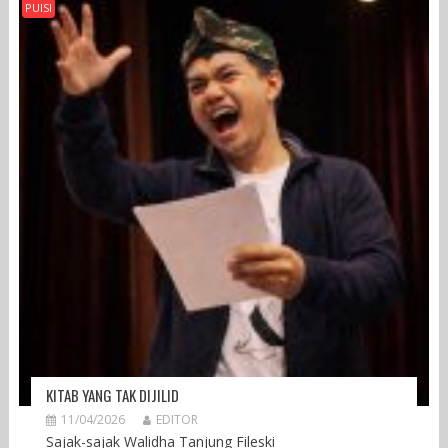
PUISI
KITAB YANG TAK DIJILID
11/04/2026
EDITOR
Sajak-sajak Walidha Tanjung Fileski