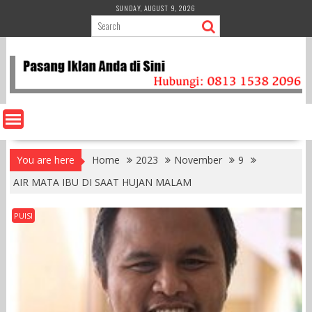
Skip
SUNDAY, AUGUST 9, 2026
to
content
You are here
Home
2023
November
9
AIR MATA IBU DI SAAT HUJAN MALAM
PUISI